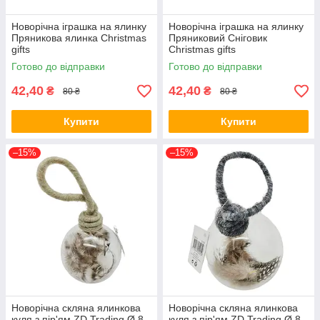
Новорічна іграшка на ялинку
Новорічна іграшка на ялинку
Пряникова ялинка Christmas
Пряниковий Сніговик
gifts
Christmas gifts
Готово до відправки
Готово до відправки
42,40
42,40
₴
₴
80 ₴
80 ₴
Купити
Купити
–15%
–15%
Новорічна скляна ялинкова
Новорічна скляна ялинкова
куля з пір'ям ZD Trading Ø 8
куля з пір'ям ZD Trading Ø 8