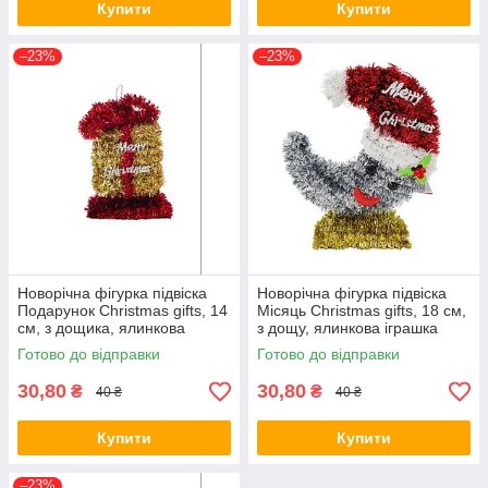
Купити
Купити
–23%
–23%
Новорічна фігурка підвіска
Новорічна фігурка підвіска
Подарунок Christmas gifts, 14
Місяць Christmas gifts, 18 см,
см, з дощика, ялинкова
з дощу, ялинкова іграшка
іграшка
Готово до відправки
Готово до відправки
30,80
30,80
₴
₴
40 ₴
40 ₴
Купити
Купити
–23%