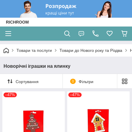
RICHROOM
Товари та послуги
Товари до Нового року та Різдва
Н
Новорічні іграшки на ялинку
Сортування
0
Фільтри
–47%
–47%