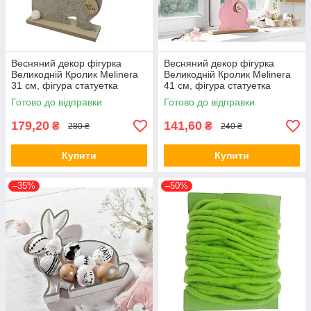
Весняний декор фігурка
Весняний декор фігурка
Великодній Кролик Melinera
Великодній Кролик Melinera
31 см, фігура статуетка
41 см, фігура статуетка
кролика на підставці
кролика на підставці
Готово до відправки
Готово до відправки
179,20
141,60
₴
₴
280 ₴
240 ₴
Купити
Купити
–35%
–50%