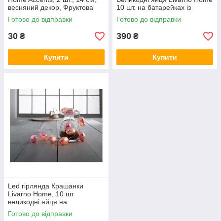
весняний декор, Фруктова
10 шт. на батарейках із
прикраса
таймером, 120 см
Готово до відправки
Готово до відправки
30
390
₴
₴
Купити
Купити
Led гірлянда Крашанки
Livarno Home, 10 шт
великодні яйця на
батарейках з таймером, 120
Готово до відправки
см