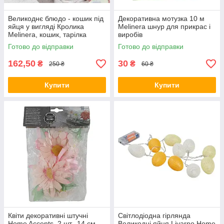
Великоднє блюдо - кошик під
Декоративна мотузка 10 м
яйця у вигляді Кролика
Melinera шнур для прикрас і
Melinera, кошик, тарілка
виробів
Готово до відправки
Готово до відправки
162,50
30
₴
₴
250 ₴
60 ₴
Купити
Купити
Квіти декоративні штучні
Світлодіодна гірлянда
Home Accents, 2 шт., 14 см,
Великодні яйця Livarno Home