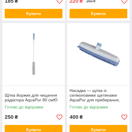
185
220
₴
₴
250 ₴
Купити
Купити
Насадка — щітка із
Щітка йоржик для чищення
силіконовими щетинами
радіатора AquaPur 80 смЮ
AquaPur для прибирання,
гумовий віник
Готово до відправки
Готово до відправки
250
400
₴
₴
Купити
Купити