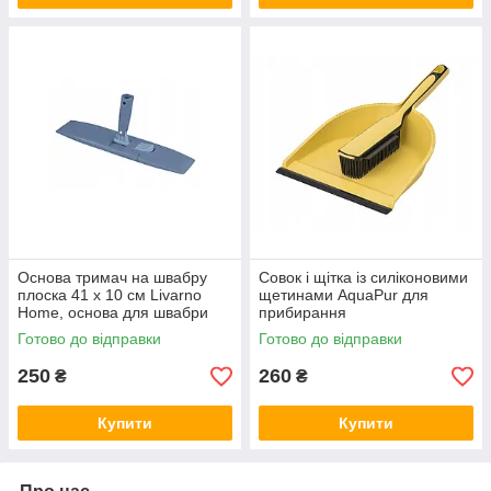
Основа тримач на швабру
Совок і щітка із силіконовими
плоска 41 х 10 см Livarno
щетинами AquaPur для
Home, основа для швабри
прибирання
Готово до відправки
Готово до відправки
250
260
₴
₴
Купити
Купити