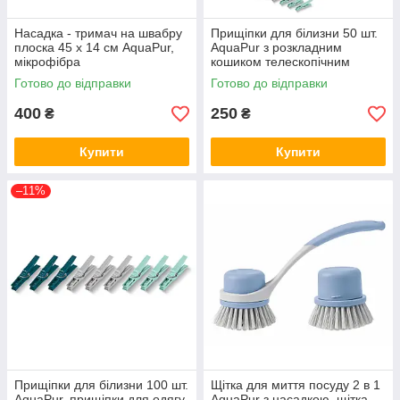
Насадка - тримач на швабру
Прищіпки для білизни 50 шт.
плоска 45 х 14 см AquaPur,
AquaPur з розкладним
мікрофібра
кошиком телескопічним
Готово до відправки
Готово до відправки
400
250
₴
₴
Купити
Купити
–11%
Прищіпки для білизни 100 шт.
Щітка для миття посуду 2 в 1
AquaPur, прищіпки для одягу
AquaPur з насадкою, щітка