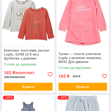
Комплект лонгслівів, реглан
Туніка — плаття утеплене
Lupilu, 62/68 (2-6 міс)
Lupilu з великою кишенею,
футболки з довгими
86/92 Для дівчаток
рукавами, 2 шт.
Готово до відправки
Готово до відправки
162
₴/комплект
162
₴
200 ₴
180 ₴/комплект
Купити
Купити
–10%
–10%