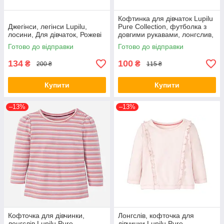
Кофтинка для дівчаток Lupilu
Джегінси, легінси Lupilu,
Pure Collection, футболка з
лосини, Для дівчаток, Рожеві
довгими рукавами, лонгслив,
реглан
Готово до відправки
Готово до відправки
134
100
₴
₴
200 ₴
115 ₴
Купити
Купити
–13%
–13%
Кофточка для дівчинки,
Лонгслів, кофточка для
лонгслів Lupilu Pure
дівчинки Lupilu Pure