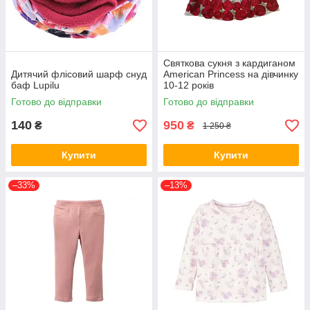
Святкова сукня з кардиганом
Дитячий флісовий шарф снуд
American Princess на дівчинку
баф Lupilu
10-12 років
Готово до відправки
Готово до відправки
140
950
₴
₴
1 250 ₴
Купити
Купити
–33%
–13%