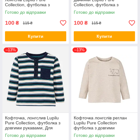
Collection, футболка з
Collection, футболка з
довгими рукавами, реглан
довгими рукавами, реглан
Готово до відправки
Готово до відправки
100
100
₴
₴
115 ₴
115 ₴
Купити
Купити
–13%
–13%
Кофточка, лонгслив Lupilu
Кофточка лонгслів реглан
Pure Collection, футболка з
Lupilu Pure Collection
довгими рукавами, Для
футболка з довгими
хлопчиків, сині
рукавами
Готово до відправки
Готово до відправки