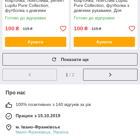
Кофточка, лонгслива, регент
Кофточка, лонгслив Lupilu
Lupilu Pure Collection,
Pure Collection, футболка з
футболка з довгими
довгими рукавами, Для
рукавами 62/68 (2 - 6 міс)
хлопчиків, сині 62/68 (2 - 6
Готово до відправки
Готово до відправки
міс)
100
100
₴
₴
115 ₴
115 ₴
Купити
Купити
Показати ще
1
/ 2
Про нас
100% позитивних з 140 відгуків за рік
Працює з 15.10.2019
м. Івано-Франківськ
Івано-Франківськ, Україна