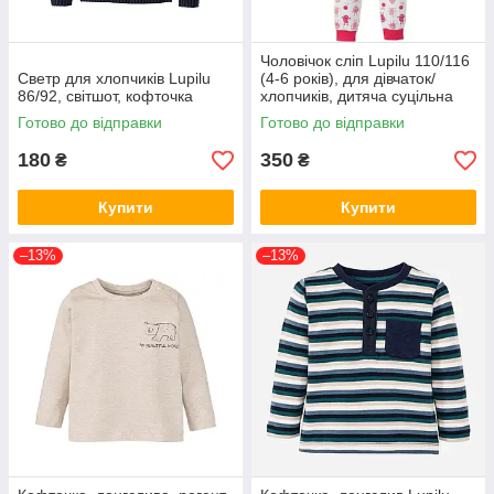
Чоловічок сліп Lupilu 110/116
Светр для хлопчиків Lupilu
(4-6 років), для дівчаток/
86/92, світшот, кофточка
хлопчиків, дитяча суцільна
піжама
Готово до відправки
Готово до відправки
180
350
₴
₴
Купити
Купити
–13%
–13%