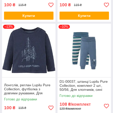
100
100
₴
₴
115 ₴
115 ₴
Купити
Купити
–13%
–10%
D1-00037, штанці Lupilu Pure
Лонгслів, реглан Lupilu Pure
Collection, комплект 2 шт.,
Collection, футболка з
50/56, Для хлопчиків, сині
довгими рукавами, Для
Готово до відправки
хлопчиків, синій
Готово до відправки
108
₴/комплект
100
₴
115 ₴
120 ₴/комплект