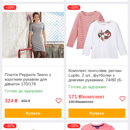
–19%
–10%
Комплект лонгслівів, реглан
Плаття Pepperts Teens з
Lupilu, 2 шт., футболки з
коротким рукавом для
довгими рукавами, 74/80 (6-
дівчаток 170/176
12 міс)
Готово до відправки
Готово до відправки
171
₴/комплект
324
₴
400 ₴
190 ₴/комплект
Купити
Купити
–10%
–19%