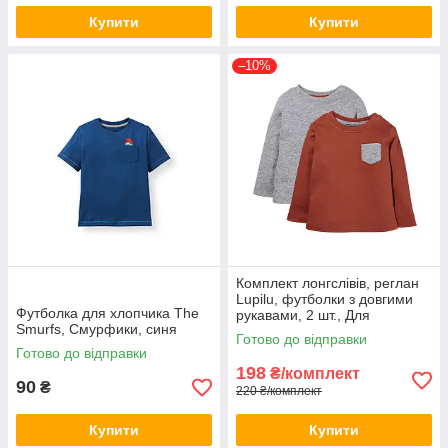
Купити
Купити
–10%
Комплект лонгслівів, реглан
Lupilu, футболки з довгими
Футболка для хлопчика The
рукавами, 2 шт., Для
Smurfs, Смурфики, синя
хлопчиків
Готово до відправки
Готово до відправки
198
₴/комплект
90
₴
220 ₴/комплект
Купити
Купити