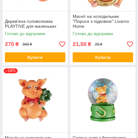
Магніт на холодильник
Дерев'яна головоломка
"Порося з підковою" Livarno
PLAYTIVE для маленьких
Home
Готово до відправки
Готово до відправки
270
21,50
₴
₴
300 ₴
25 ₴
Купити
Купити
–14%
Магніт на холодильник
Скляна куля з блискітками