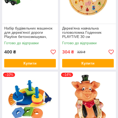
Набір будівельних машинок
Дерев'яна навчальна
для дерев'яної дороги
головоломка Годинник
Playtive бетонозмішувач,
PLAYTIVE 30 см
самоскид та фронтальний
Готово до відправки
Готово до відправки
навантажувач
400
304
₴
₴
320 ₴
Купити
Купити
–10%
–14%