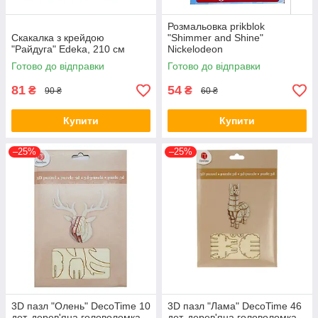
Розмальовка prikblok
Скакалка з крейдою
"Shimmer and Shine"
"Райдуга" Edeka, 210 см
Nickelodeon
Готово до відправки
Готово до відправки
81
54
₴
₴
90 ₴
60 ₴
Купити
Купити
–25%
–25%
3D пазл "Олень" DecoTime 10
3D пазл "Лама" DecoTime 46
дет, дерев'яна головоломка,
дет, дерев'яна головоломка,