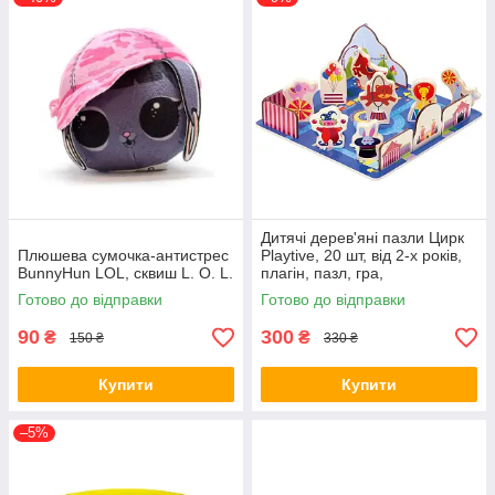
Дитячі дерев'яні пазли Цирк
Плюшева сумочка-антистрес
Playtive, 20 шт, від 2-х років,
BunnyHun LOL, сквиш L. O. L.
плагін, пазл, гра,
головоломка, мозаїка
Готово до відправки
Готово до відправки
90
300
₴
₴
150 ₴
330 ₴
Купити
Купити
–5%