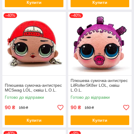
Купити
Купити
–40%
–40%
Плюшева сумочка-антистрес
Плюшева сумочка-антистрес
LilRollerSK8er LOL, сквіш
MCSwag LOL, сквіш L.O.L.
L.O.L.
Готово до відправки
Готово до відправки
90
90
₴
₴
150 ₴
150 ₴
Купити
Купити
–40%
–9%