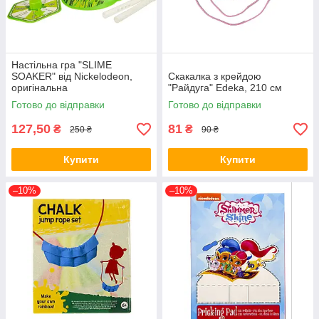
Настільна гра "SLIME
SOAKER" від Nickelodeon,
Скакалка з крейдою
оригінальна
"Райдуга" Edeka, 210 см
Готово до відправки
Готово до відправки
127,50
81
₴
₴
250 ₴
90 ₴
Купити
Купити
–10%
–10%