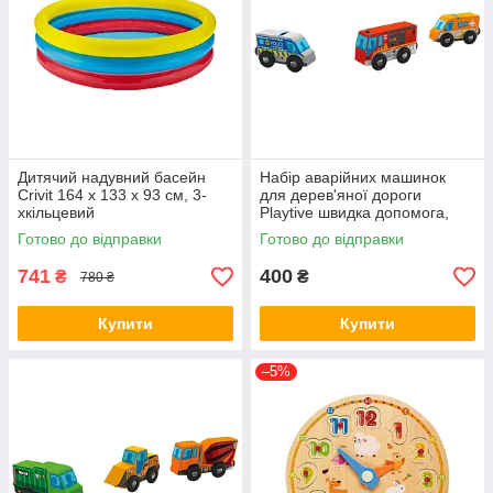
Дитячий надувний басейн
Набір аварійних машинок
Crivit 164 х 133 х 93 см, 3-
для дерев'яної дороги
хкільцевий
Playtive швидка допомога,
пожежна та поліцейська
Готово до відправки
Готово до відправки
машини
741
400
₴
₴
780 ₴
Купити
Купити
–5%