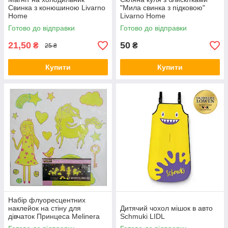
Свинка з конюшиною Livarno
"Мила свинка з підковою"
Home
Livarno Home
Готово до відправки
Готово до відправки
21,50
50
₴
₴
25 ₴
Купити
Купити
Набір флуоресцентних
наклейок на стіну для
Дитячий чохол мішок в авто
дівчаток Принцеса Melinera
Schmuki LIDL
34 шт 2 аркуші 50 х 50 см