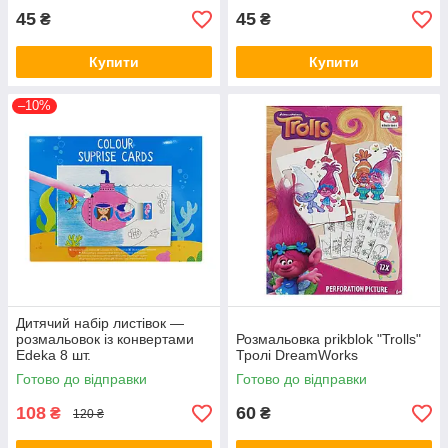
45
45
₴
₴
Купити
Купити
–10%
Дитячий набір листівок —
розмальовок із конвертами
Розмальовка prikblok "Trolls"
Edeka 8 шт.
Тролі DreamWorks
Готово до відправки
Готово до відправки
108
60
₴
₴
120 ₴