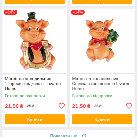
–14%
–14%
Магніт на холодильник
Магніт на холодильник
"Порося з підковою" Livarno
Свинка з конюшиною Livarno
Home
Home
Готово до відправки
Готово до відправки
21,50
21,50
₴
₴
25 ₴
25 ₴
Купити
Купити
Показати ще