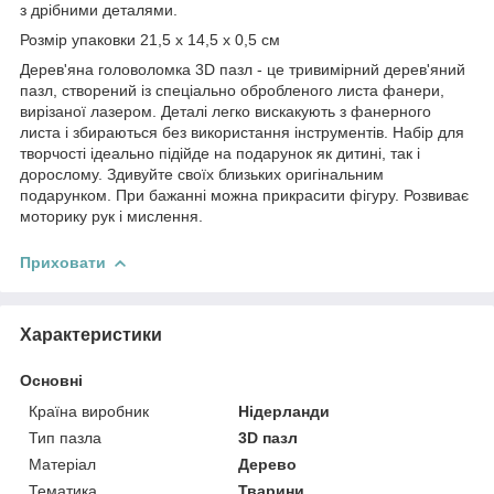
з дрібними деталями.
Розмір упаковки 21,5 х 14,5 х 0,5 см
Дерев'яна головоломка 3D пазл - це тривимірний дерев'яний
пазл, створений із спеціально обробленого листа фанери,
вирізаної лазером. Деталі легко вискакують з фанерного
листа і збираються без використання інструментів. Набір для
творчості ідеально підійде на подарунок як дитині, так і
дорослому. Здивуйте своїх близьких оригінальним
подарунком. При бажанні можна прикрасити фігуру. Розвиває
моторику рук і мислення.
Приховати
Характеристики
Основні
Країна виробник
Нідерланди
Тип пазла
3D пазл
Матеріал
Дерево
Тематика
Тварини