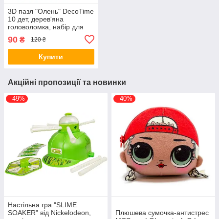
3D пазл "Олень" DecoTime
10 дет, дерев'яна
головоломка, набір для
творчості
90
₴
120 ₴
Купити
Акційні пропозиції та новинки
–49%
–40%
Настільна гра "SLIME
SOAKER" від Nickelodeon,
Плюшева сумочка-антистрес