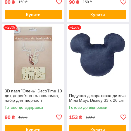
90
90
₴
₴
150 ₴
150 ₴
Купити
Купити
–25%
–15%
3D пазл "Олень" DecoTime 10
дет, дерев'яна головоломка,
Подушка декоративна дитяча
набір для творчості
Міккі Маус Disney 33 х 26 см
Готово до відправки
Готово до відправки
90
153
₴
₴
120 ₴
180 ₴
Купити
Купити