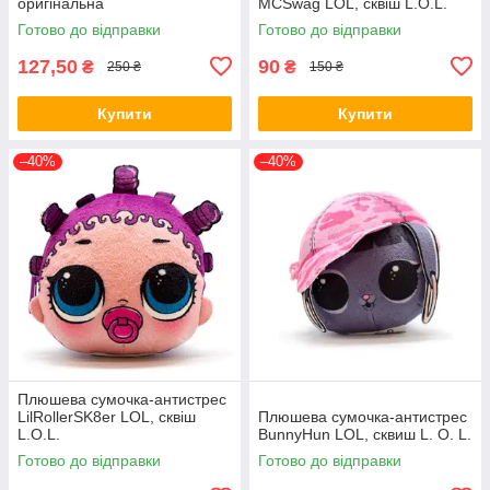
оригінальна
MCSwag LOL, сквіш L.O.L.
Готово до відправки
Готово до відправки
127,50
90
₴
₴
250 ₴
150 ₴
Купити
Купити
–40%
–40%
Плюшева сумочка-антистрес
LilRollerSK8er LOL, сквіш
Плюшева сумочка-антистрес
L.O.L.
BunnyHun LOL, сквиш L. O. L.
Готово до відправки
Готово до відправки