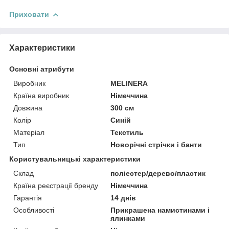
Приховати
Характеристики
Основні атрибути
Виробник
MELINERA
Країна виробник
Німеччина
Довжина
300 см
Колір
Синій
Матеріал
Текстиль
Тип
Новорічні стрічки і банти
Користувальницькі характеристики
Склад
поліестер/дерево/пластик
Країна реєстрації бренду
Німеччина
Гарантія
14 днів
Особливості
Прикрашена намистинами і
ялинками