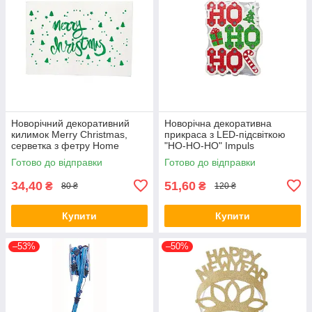
Новорічний декоративний
Новорічна декоративна
килимок Merry Christmas,
прикраса з LED-підсвіткою
серветка з фетру Home
"HO-HO-HO" Impuls
Accents, 35 х 50 см
Готово до відправки
Готово до відправки
34,40
51,60
₴
₴
80 ₴
120 ₴
Купити
Купити
–53%
–50%