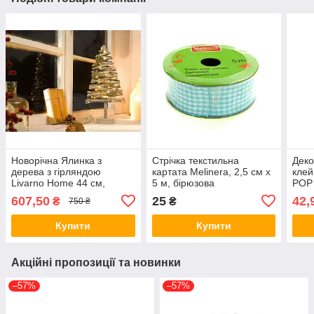
Новорічна Ялинка з
Стрічка текстильна
Деко
дерева з гірляндою
картата Melinera, 2,5 см х
клей
Livarno Home 44 см,
5 м, бірюзова
POP 
ялинка з таймером
607,50
25
42,
₴
₴
750 ₴
Купити
Купити
Акційні пропозиції та новинки
–57%
–57%