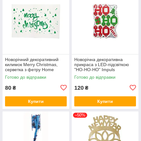
Новорічний декоративний
Новорічна декоративна
килимок Merry Christmas,
прикраса з LED-підсвіткою
серветка з фетру Home
"HO-HO-HO" Impuls
Accents, 35 х 50 см
Готово до відправки
Готово до відправки
80
120
₴
₴
Купити
Купити
–50%