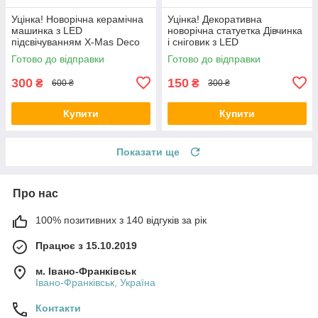
Уцінка! Новорічна керамічна
Уцінка! Декоративна
машинка з LED
новорічна статуетка Дівчинка
підсвічуванням X-Mas Deco
і сніговик з LED
Collection, 10 LED
підсвічуванням KSD, 17 см
Готово до відправки
Готово до відправки
300
150
₴
₴
600 ₴
300 ₴
Купити
Купити
Показати ще
Про нас
100% позитивних з 140 відгуків за рік
Працює з 15.10.2019
м. Івано-Франківськ
Івано-Франківськ, Україна
Контакти