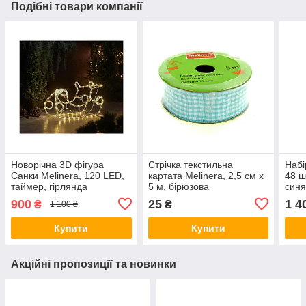
Подібні товари компанії
Новорічна 3D фігура
Стрічка текстильна
Набі
Санки Melinera, 120 LED,
картата Melinera, 2,5 см х
48 ш
таймер, гірлянда
5 м, бірюзова
синя
дюралайт Сані
стрі
900
25
1 4
₴
₴
1 100 ₴
Купити
Купити
Акційні пропозиції та новинки