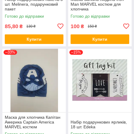
шт. Melinera, подарунковий
Man MARVEL костюм для
пакет
хлопчика
Готово до відправки
Готово до відправки
85,80
100
₴
₴
130 ₴
150 ₴
Купити
Купити
–33%
–15%
Маска для хлопчика Капітан
Америка Captain America
Набір подарункових ярликів,
MARVEL костюм
18 шт. Edeka
Готово до відправки
Готово до відправки