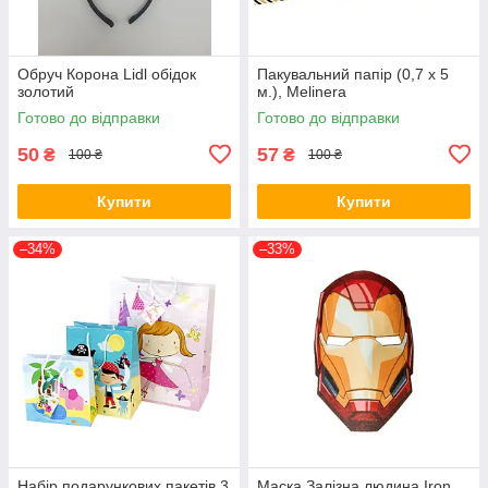
Обруч Корона Lidl обідок
Пакувальний папір (0,7 х 5
золотий
м.), Melinera
Готово до відправки
Готово до відправки
50
57
₴
₴
100 ₴
100 ₴
Купити
Купити
–34%
–33%
Набір подарункових пакетів 3
Маска Залізна людина Iron