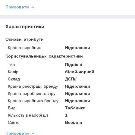
Приховати
Характеристики
Основні атрибути
Країна виробник
Нідерланди
Користувальницькі характеристики
Тип
Підвісні
Колір
білий-чорний
Склад
ДСП//
Країна реєстрації бренду
Нідерланди
Країна-виробник товару
Нідерланди
Країна виробника бренду
Нідерланди
Вид
Таблички
Кількість в наборі шт
1
Свято
Весілля
Приховати