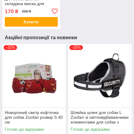
складана миска для
тварин 750 мл Ø 15,5 см
170
₴
200 ₴
Купити
Акційні пропозиції та новинки
–32%
–25%
Новорічний светр кофточка
Шлейка шлея для собак L
для собак Zoofari розмір S 40
Zoofari зі світловідбиваючими
см
елементами для собак з
окружністю грудей 70-86 см
Готово до відправки
Готово до відправки