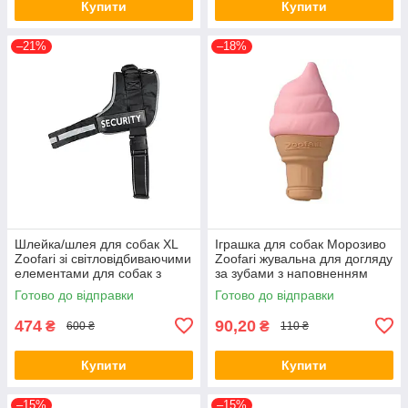
Купити
Купити
–21%
–18%
Шлейка/шлея для собак ХL
Іграшка для собак Морозиво
Zoofari зі світловідбиваючими
Zoofari жувальна для догляду
елементами для собак з
за зубами з наповненням
окружність грудей 90-119 см
водою
Готово до відправки
Готово до відправки
474
90,20
₴
₴
600 ₴
110 ₴
Купити
Купити
–15%
–15%