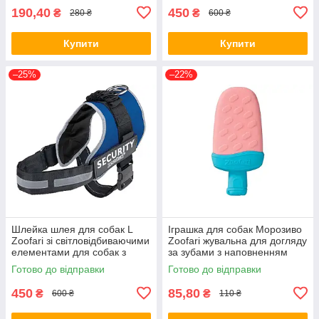
190,40
450
₴
₴
280 ₴
600 ₴
Купити
Купити
–25%
–22%
Шлейка шлея для собак L
Іграшка для собак Морозиво
Zoofari зі світловідбиваючими
Zoofari жувальна для догляду
елементами для собак з
за зубами з наповненням
окружністю грудей 70-86 см
водою
Готово до відправки
Готово до відправки
450
85,80
₴
₴
600 ₴
110 ₴