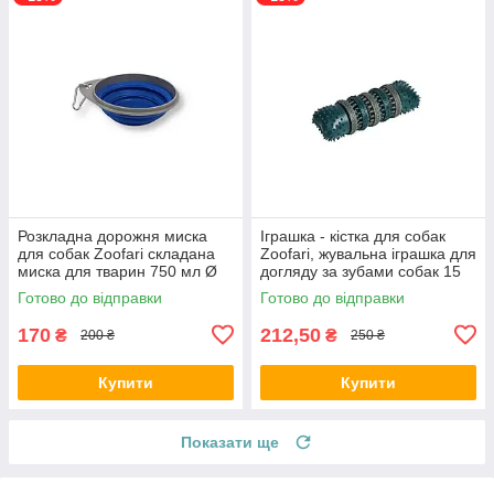
Розкладна дорожня миска
Іграшка - кістка для собак
для собак Zoofari складана
Zoofari, жувальна іграшка для
миска для тварин 750 мл Ø
догляду за зубами собак 15
15,5 см
см
Готово до відправки
Готово до відправки
170
212,50
₴
₴
200 ₴
250 ₴
Купити
Купити
Показати ще