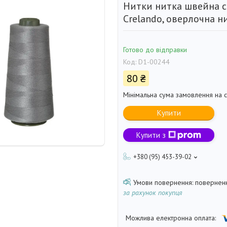
Нитки нитка швейна сі
Сrelando, оверлочна н
Готово до відправки
Код:
D1-00244
80 ₴
Мінімальна сума замовлення на с
Купити
Купити з
+380 (95) 453-39-02
поверненн
за рахунок покупця