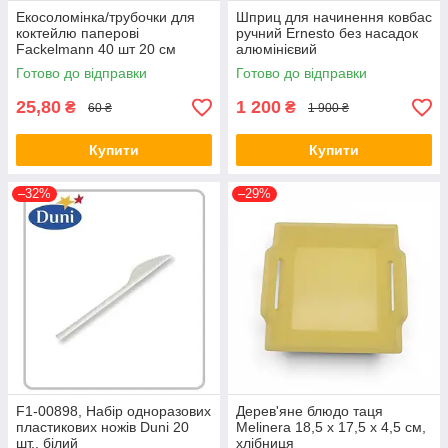
Екосоломінка/трубочки для
Шприц для начинення ковбас
коктейлю паперові
ручний Ernesto без насадок
Fackelmann 40 шт 20 см
алюмінієвий
Готово до відправки
Готово до відправки
25,80
1 200
₴
₴
60 ₴
1 900 ₴
Купити
Купити
–32%
–29%
F1-00898, Набір одноразових
Дерев'яне блюдо таця
пластикових ножів Duni 20
Melinera 18,5 х 17,5 х 4,5 см,
шт., білий
хлібниця