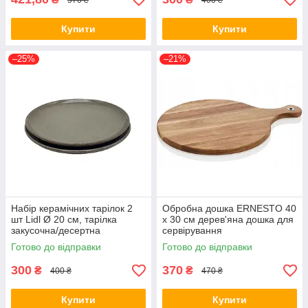
Купити
Купити
–25%
–21%
Набір керамічних тарілок 2
Обробна дошка ERNESTO 40
шт Lidl Ø 20 см, тарілка
х 30 см дерев'яна дошка для
закусочна/десертна
сервірування
Готово до відправки
Готово до відправки
300
370
₴
₴
400 ₴
470 ₴
Купити
Купити