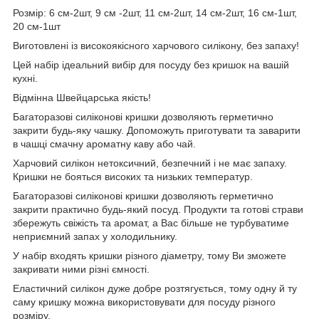
Розмір: 6 см-2шт, 9 см -2шт, 11 см-2шт, 14 см-2шт, 16 см-1шт,
20 см-1шт
Виготовлені із високоякісного харчового силікону, без запаху!
Цей набір ідеальний вибір для посуду без кришок на вашій
кухні.
Відмінна Швейцарська якість!
Багаторазові силіконові кришки дозволяють герметично
закрити будь-яку чашку. Допоможуть приготувати та заварити
в чашці смачну ароматну каву або чай.
Харчовий силікон нетоксичний, безпечний і не має запаху.
Кришки не бояться високих та низьких температур.
Багаторазові силіконові кришки дозволяють герметично
закрити практично будь-який посуд. Продукти та готові страви
збережуть свіжість та аромат, а Вас більше не турбуватиме
неприємний запах у холодильнику.
У набір входять кришки різного діаметру, тому Ви зможете
закривати ними різні ємності.
Еластичний силікон дуже добре розтягується, тому одну й ту
саму кришку можна використовувати для посуду різного
розміру.