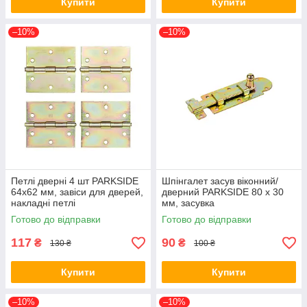
Купити
Купити
–10%
–10%
Петлі дверні 4 шт PARKSIDE
Шпінгалет засув віконний/
64х62 мм, завіси для дверей,
дверний PARKSIDE 80 х 30
накладні петлі
мм, засувка
Готово до відправки
Готово до відправки
117
90
₴
₴
130 ₴
100 ₴
Купити
Купити
–10%
–10%