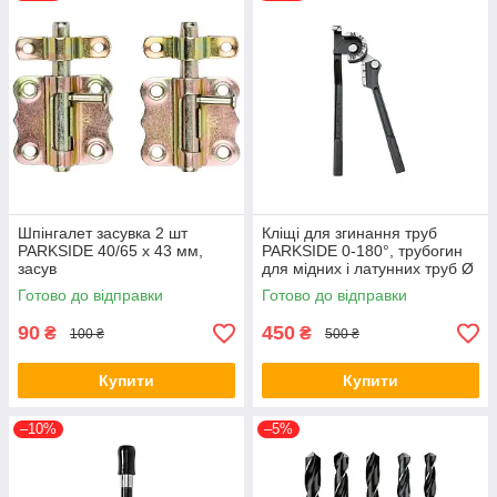
Шпінгалет засувка 2 шт
Кліщі для згинання труб
PARKSIDE 40/65 х 43 мм,
PARKSIDE 0-180°, трубогин
засув
для мідних і латунних труб Ø
6/8/10 мм
Готово до відправки
Готово до відправки
90
450
₴
₴
100 ₴
500 ₴
Купити
Купити
–10%
–5%