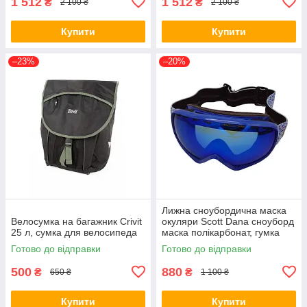
1 512
1 512
₴
₴
2 100 ₴
2 100 ₴
Купити
Купити
–23%
–20%
Лижна сноубордична маска
Велосумка на багажник Crivit
окуляри Scott Dana сноуборд
25 л, сумка для велосипеда
маска полікарбонат, гумка
Готово до відправки
Готово до відправки
500
880
₴
₴
650 ₴
1 100 ₴
Купити
Купити