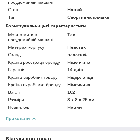
посудомийній машині
Стан
Новий
Тип
Спортивна пляшка
Користувальницькі характеристики
Можна мити в
Так
посудомийній машині
Матеріал корпусу
Пластик
Склад
пластик//
Країна реєстрації бренду
Німеччина
Гарантія
14 днів
Країна-виробник товару
Нідерланди
Країна виробника бренду
Німеччина
Вага г
102 г
Розміри
8 х 8 х 25 см
Новий, б/в
Новий
Приховати
Відгуки про товар