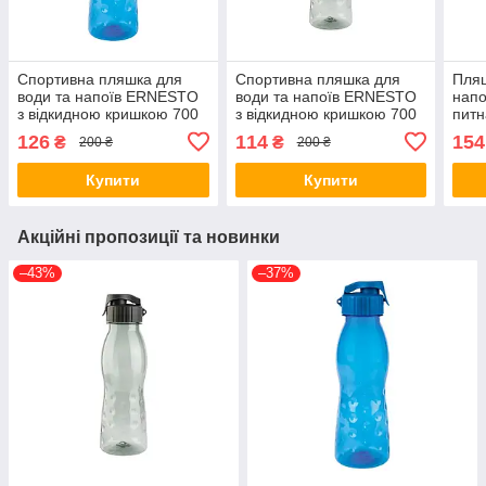
Спортивна пляшка для
Спортивна пляшка для
Пляш
води та напоїв ERNESTO
води та напоїв ERNESTO
напо
з відкидною кришкою 700
з відкидною кришкою 700
питн
мл, питна пляшка
мл, питна пляшка
126
114
154
₴
₴
200 ₴
200 ₴
Купити
Купити
Акційні пропозиції та новинки
–43%
–37%